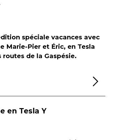
r
dition spéciale vacances avec
de Marie-Pier et Éric, en Tesla
es routes de la Gaspésie.
Lire la sui
ie en Tesla Y