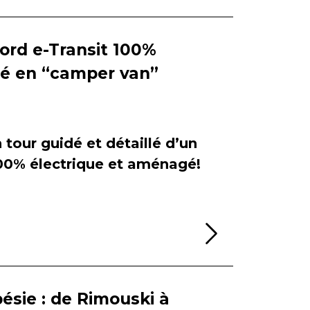
Ford e-Transit 100%
ié en “camper van”
tour guidé et détaillé d’un
100% électrique et aménagé!
Lire la sui
ésie : de Rimouski à