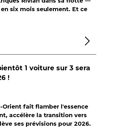
riques Rivian dans sa flotte —
en six mois seulement. Et ce
Lire la sui
bientôt 1 voiture sur 3 sera
6 !
-Orient fait flamber l'essence
, accélère la transition vers
relève ses prévisions pour 2026.