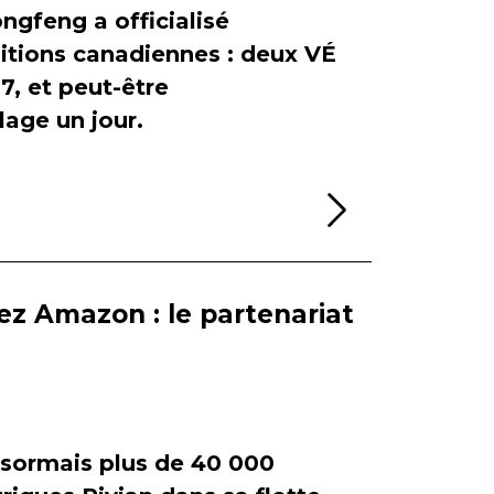
ngfeng a officialisé
itions canadiennes : deux VÉ
, et peut-être
age un jour.
Lire la sui
ez Amazon : le partenariat
ormais plus de 40 000