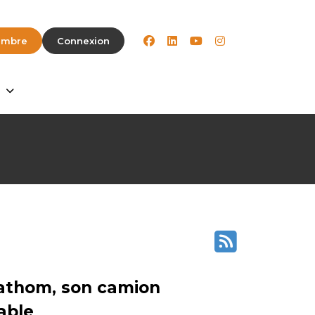
facebook
linkedin
youtube
instagram
embre
Connexion
Fathom, son camion
able