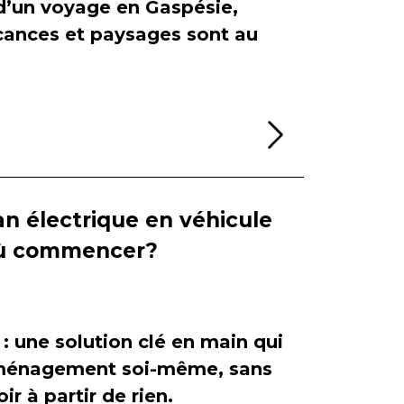
 d’un voyage en Gaspésie,
cances et paysages sont au
Lire la sui
n électrique en véhicule
 où commencer?
 : une solution clé en main qui
'aménagement soi-même, sans
ir à partir de rien.