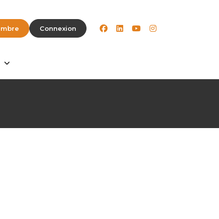
facebook
linkedin
youtube
instagram
embre
Connexion