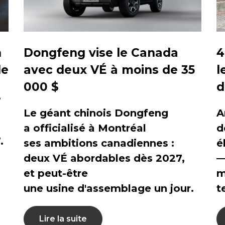
4
n
Dongfeng vise le Canada
l
le
avec deux VÉ à moins de 35
d
000 $
,
A
Le géant chinois Dongfeng
d
a officialisé à Montréal
.
é
ses ambitions canadiennes :
—
deux VÉ abordables dès 2027,
m
et peut-être
t
une usine d'assemblage un jour.
Lire la suite