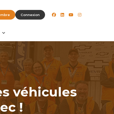
facebook
linkedin
youtube
instagram
embre
Connexion
es véhicules
bec
!