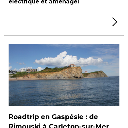
électrique et aménagé!
Li
Roadtrip en Gaspésie : de
Rimouski à Carleton-sur-Mer