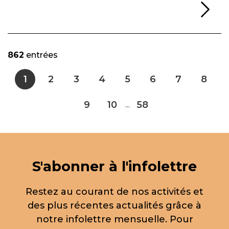
Li
862
entrées
1
2
3
4
5
6
7
8
9
10
58
...
S'abonner à l'infolettre
Restez au courant de nos activités et
des plus récentes actualités grâce à
notre infolettre mensuelle. Pour