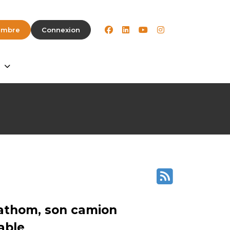
facebook
linkedin
youtube
instagram
embre
Connexion
Fathom, son camion
able