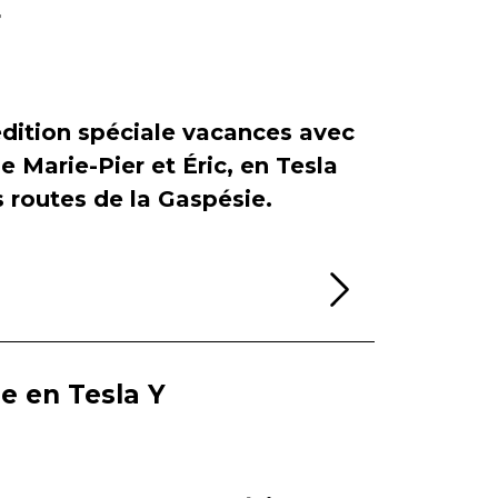
r
dition spéciale vacances avec
de Marie-Pier et Éric, en Tesla
es routes de la Gaspésie.
Lire la sui
ie en Tesla Y