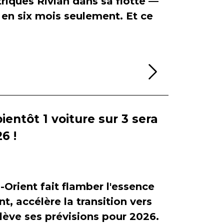
riques Rivian dans sa flotte —
en six mois seulement. Et ce
Lire la sui
bientôt 1 voiture sur 3 sera
6 !
-Orient fait flamber l'essence
, accélère la transition vers
relève ses prévisions pour 2026.