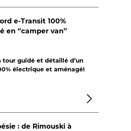
Ford e-Transit 100%
ié en “camper van”
tour guidé et détaillé d’un
100% électrique et aménagé!
Lire la sui
ésie : de Rimouski à