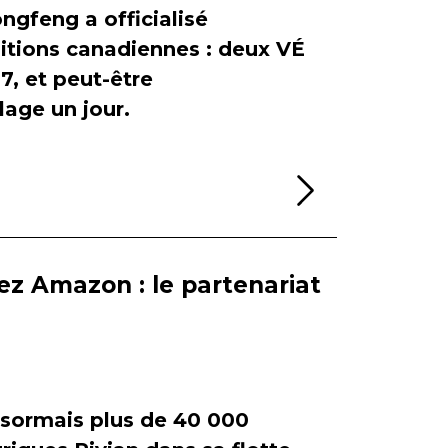
ngfeng a officialisé
itions canadiennes : deux VÉ
, et peut-être
age un jour.
Lire la sui
ez Amazon : le partenariat
ormais plus de 40 000