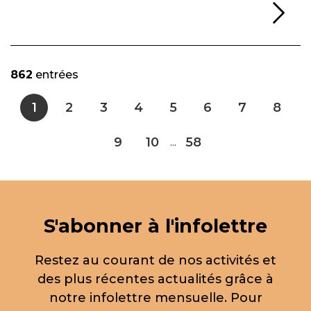
Li
862
entrées
1
2
3
4
5
6
7
8
9
10
58
...
S'abonner à l'infolettre
Restez au courant de nos activités et
des plus récentes actualités grâce à
notre infolettre mensuelle. Pour