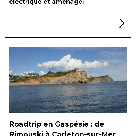
électrique et aménagé!
Li
Roadtrip en Gaspésie : de
Rimouski à Carleton-sur-Mer