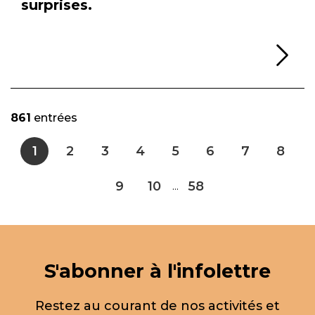
surprises.
Li
861
entrées
1
2
3
4
5
6
7
8
9
10
58
...
S'abonner à l'infolettre
Restez au courant de nos activités et