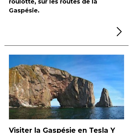
roulotte, sur les routes de la
Gaspésie.
Li
Visiter la Gaspésie en Tesla Y