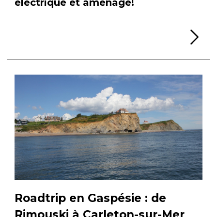
électrique et aménagé!
Li
Roadtrip en Gaspésie : de
Rimouski à Carleton-sur-Mer