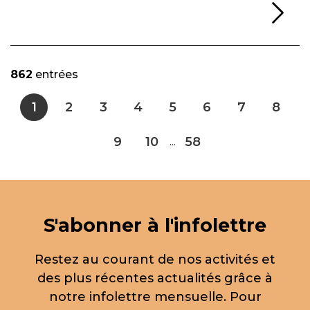
Li
862
entrées
1
2
3
4
5
6
7
8
9
10
58
...
S'abonner à l'infolettre
Restez au courant de nos activités et
des plus récentes actualités grâce à
notre infolettre mensuelle. Pour