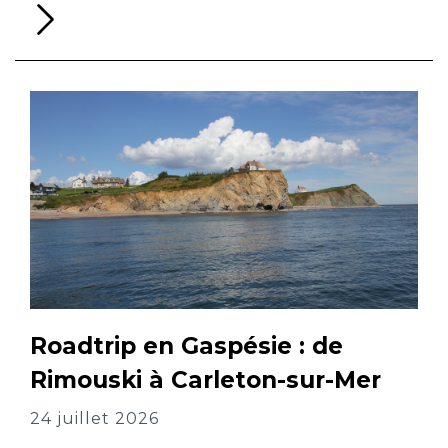
Li
la
su
Roadtrip en Gaspésie : de
Rimouski à Carleton-sur-Mer
24 juillet 2026