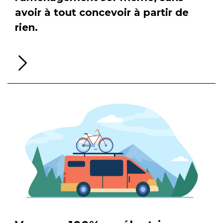
avoir à tout concevoir à partir de
rien.
Li
la
su