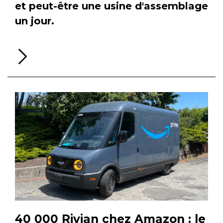
et peut-être une usine d'assemblage
un jour.
Li
la
su
40 000 Rivian chez Amazon : le