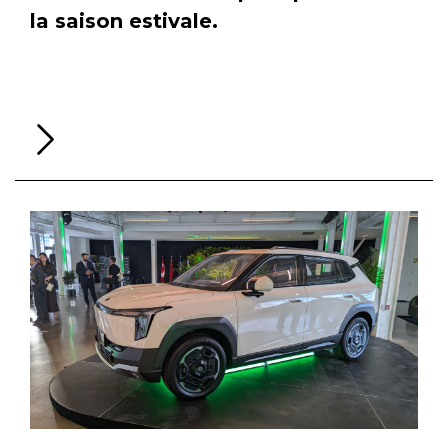
la saison estivale.
Li
la
su