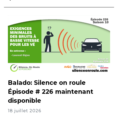
Li
la
su
Balado: Silence on roule
Épisode # 226 maintenant
disponible
18 juillet 2026