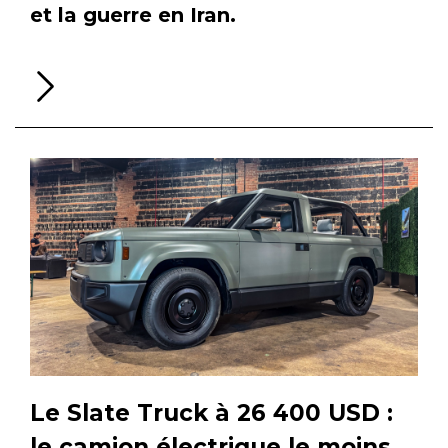
et la guerre en Iran.
Li
la
su
Le Slate Truck à 26 400 USD :
le camion électrique le moins