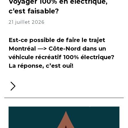
Voyager 100% en électrique,
c’est faisable?
21 juillet 2026
Est-ce possible de faire le trajet
Montréal —> Côte-Nord dans un
véhicule récréatif 100% électrique?
La réponse, c’est oui!
Li
la
su