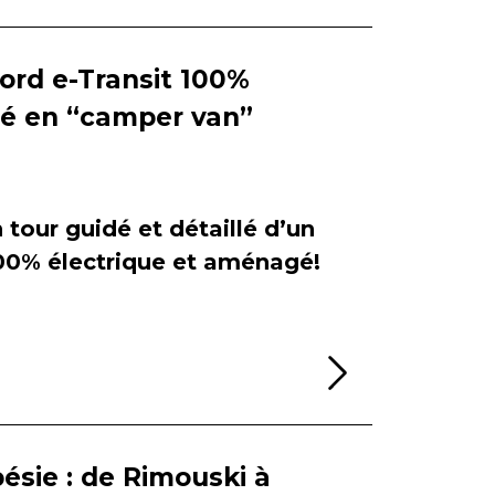
Ford e-Transit 100%
ié en “camper van”
tour guidé et détaillé d’un
100% électrique et aménagé!
Lire la sui
ésie : de Rimouski à