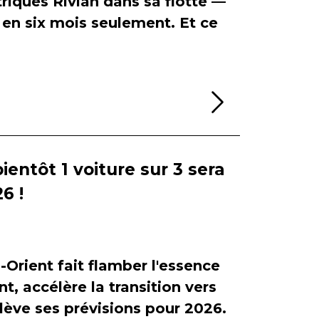
riques Rivian dans sa flotte —
en six mois seulement. Et ce
Lire la sui
bientôt 1 voiture sur 3 sera
6 !
-Orient fait flamber l'essence
, accélère la transition vers
relève ses prévisions pour 2026.