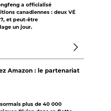
ngfeng a officialisé
itions canadiennes : deux VÉ
, et peut-être
age un jour.
Lire la sui
ez Amazon : le partenariat
ormais plus de 40 000