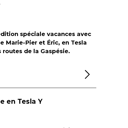
r
dition spéciale vacances avec
de Marie-Pier et Éric, en Tesla
es routes de la Gaspésie.
Lire la sui
ie en Tesla Y