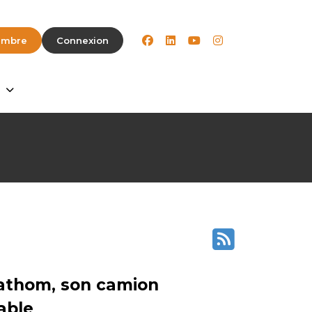
facebook
linkedin
youtube
instagram
embre
Connexion
Fathom, son camion
able