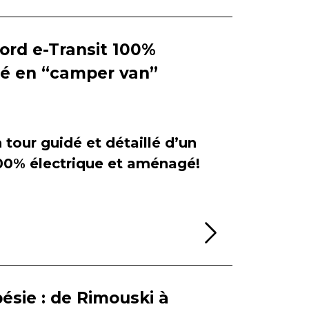
Ford e-Transit 100%
ié en “camper van”
tour guidé et détaillé d’un
100% électrique et aménagé!
Lire la sui
ésie : de Rimouski à