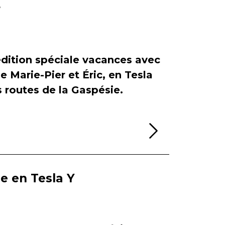
r
dition spéciale vacances avec
de Marie-Pier et Éric, en Tesla
es routes de la Gaspésie.
Lire la sui
ie en Tesla Y