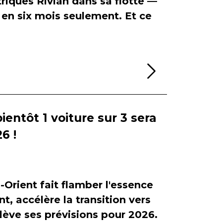
riques Rivian dans sa flotte —
en six mois seulement. Et ce
Lire la sui
bientôt 1 voiture sur 3 sera
6 !
-Orient fait flamber l'essence
, accélère la transition vers
relève ses prévisions pour 2026.