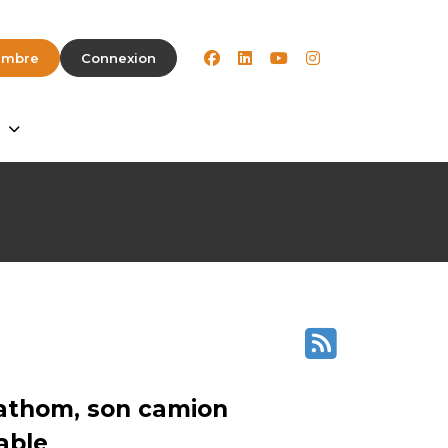
facebook
linkedin
youtube
instagram
embre
Connexion
Fathom, son camion
able