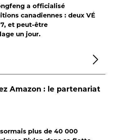
ngfeng a officialisé
itions canadiennes : deux VÉ
, et peut-être
age un jour.
Lire la sui
ez Amazon : le partenariat
ormais plus de 40 000