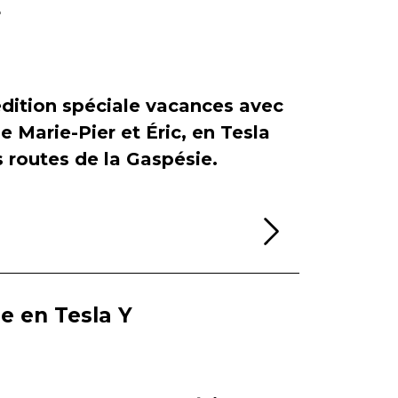
r
dition spéciale vacances avec
de Marie-Pier et Éric, en Tesla
es routes de la Gaspésie.
Lire la sui
ie en Tesla Y