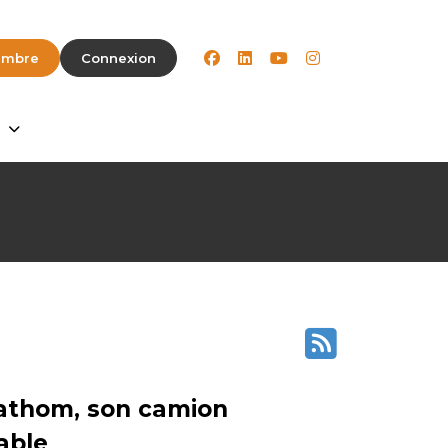
facebook
linkedin
youtube
instagram
embre
Connexion
Fathom, son camion
able