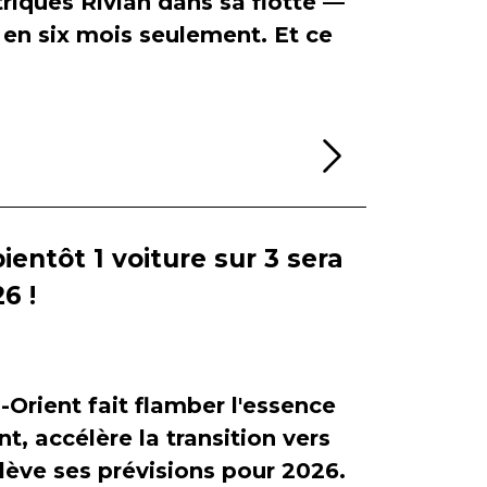
riques Rivian dans sa flotte —
en six mois seulement. Et ce
Lire la sui
bientôt 1 voiture sur 3 sera
6 !
-Orient fait flamber l'essence
, accélère la transition vers
relève ses prévisions pour 2026.