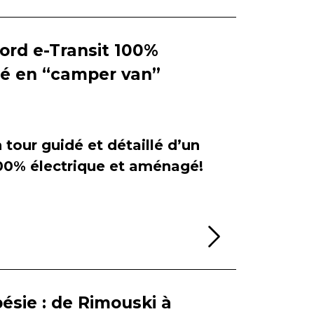
Ford e-Transit 100%
ié en “camper van”
tour guidé et détaillé d’un
100% électrique et aménagé!
Lire la sui
ésie : de Rimouski à