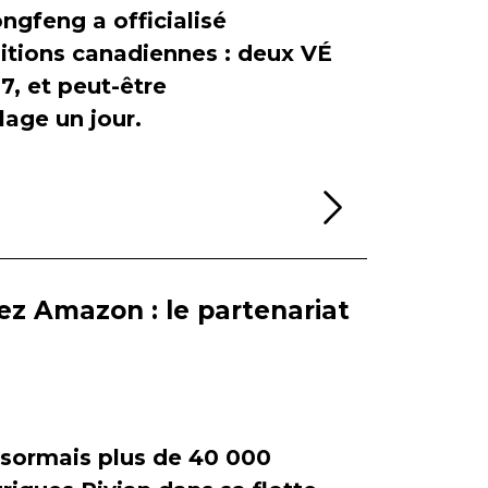
ngfeng a officialisé
itions canadiennes : deux VÉ
, et peut-être
age un jour.
Lire la sui
ez Amazon : le partenariat
ormais plus de 40 000