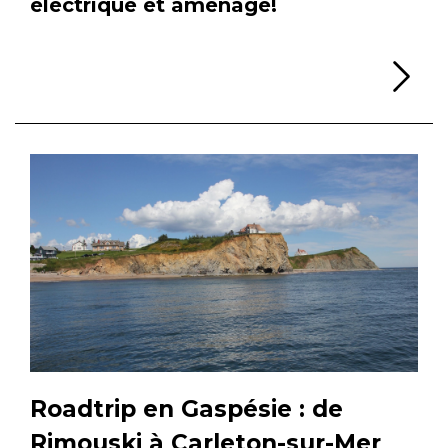
électrique et aménagé!
Li
Roadtrip en Gaspésie : de
Rimouski à Carleton-sur-Mer