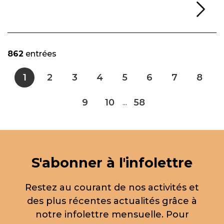
Li
862
entrées
1
2
3
4
5
6
7
8
9
10
58
...
S'abonner à l'infolettre
Restez au courant de nos activités et
des plus récentes actualités grâce à
notre infolettre mensuelle. Pour