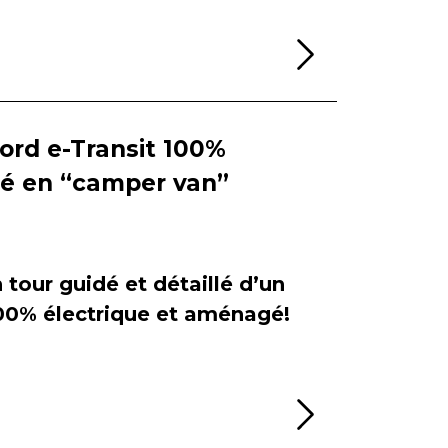
Lire la sui
Ford e-Transit 100%
ié en “camper van”
tour guidé et détaillé d’un
100% électrique et aménagé!
Lire la sui