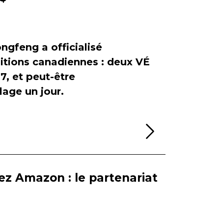
ngfeng a officialisé
itions canadiennes : deux VÉ
, et peut-être
age un jour.
Lire la sui
ez Amazon : le partenariat