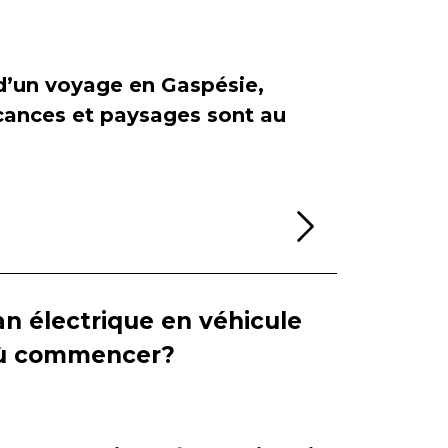
 d’un voyage en Gaspésie,
cances et paysages sont au
Lire la sui
n électrique en véhicule
 où commencer?