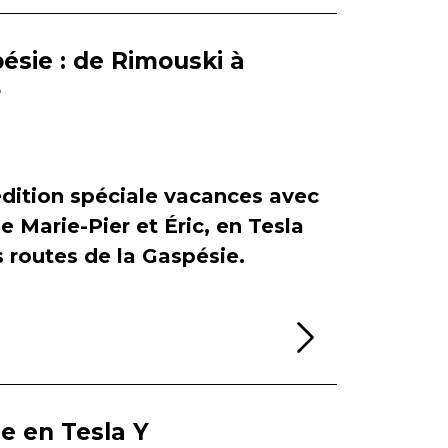
ésie : de Rimouski à
r
dition spéciale vacances avec
de Marie-Pier et Éric, en Tesla
es routes de la Gaspésie.
Lire la sui
ie en Tesla Y