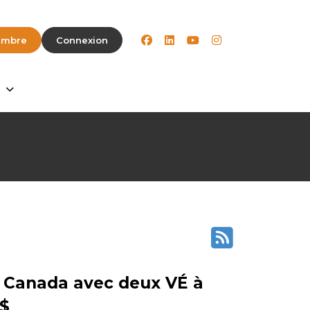
facebook
linkedin
youtube
instagram
embre
Connexion
e Canada avec deux VÉ à
 $