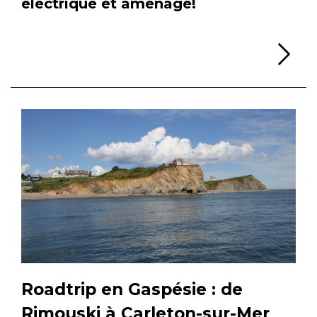
électrique et aménagé!
Li
Roadtrip en Gaspésie : de
Rimouski à Carleton-sur-Mer