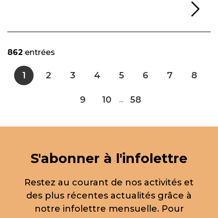
Li
862
entrées
1
2
3
4
5
6
7
8
9
10
58
...
S'abonner à l'infolettre
Restez au courant de nos activités et
des plus récentes actualités grâce à
notre infolettre mensuelle. Pour