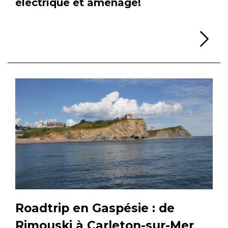
électrique et aménagé!
Li
Roadtrip en Gaspésie : de
Rimouski à Carleton-sur-Mer