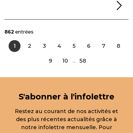
Li
862
entrées
1
2
3
4
5
6
7
8
9
10
58
...
S'abonner à l'infolettre
Restez au courant de nos activités et
des plus récentes actualités grâce à
notre infolettre mensuelle. Pour