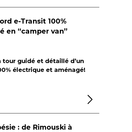
Ford e-Transit 100%
ié en “camper van”
tour guidé et détaillé d’un
100% électrique et aménagé!
Lire la sui
ésie : de Rimouski à