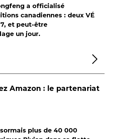
ngfeng a officialisé
itions canadiennes : deux VÉ
, et peut-être
age un jour.
Lire la sui
ez Amazon : le partenariat
ormais plus de 40 000