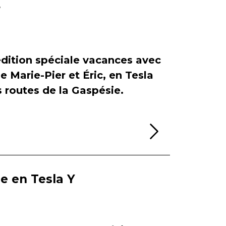
r
dition spéciale vacances avec
de Marie-Pier et Éric, en Tesla
es routes de la Gaspésie.
Lire la sui
ie en Tesla Y