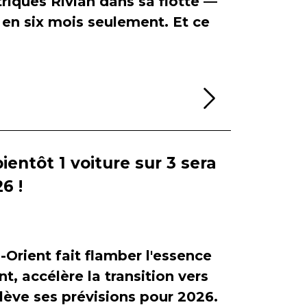
riques Rivian dans sa flotte —
en six mois seulement. Et ce
Lire la sui
bientôt 1 voiture sur 3 sera
6 !
-Orient fait flamber l'essence
, accélère la transition vers
relève ses prévisions pour 2026.