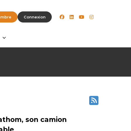
facebook
linkedin
youtube
instagram
embre
Connexion
Fathom, son camion
able