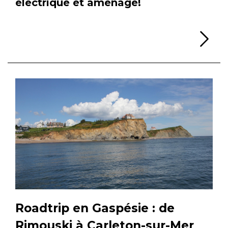
électrique et aménagé!
Li
Roadtrip en Gaspésie : de
Rimouski à Carleton-sur-Mer