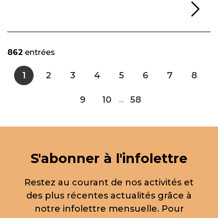
Li
862
entrées
1
2
3
4
5
6
7
8
9
10
58
...
S'abonner à l'infolettre
Restez au courant de nos activités et
des plus récentes actualités grâce à
notre infolettre mensuelle. Pour