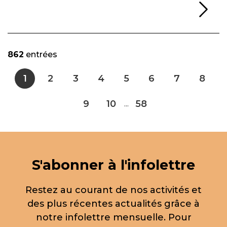
Li
862
entrées
1
2
3
4
5
6
7
8
9
10
58
...
S'abonner à l'infolettre
Restez au courant de nos activités et
des plus récentes actualités grâce à
notre infolettre mensuelle. Pour