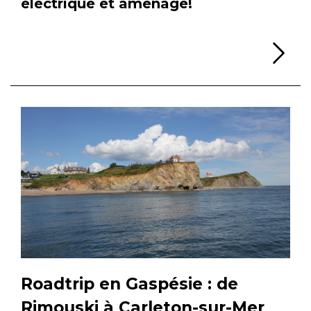
électrique et aménagé!
Li
Roadtrip en Gaspésie : de
Rimouski à Carleton-sur-Mer