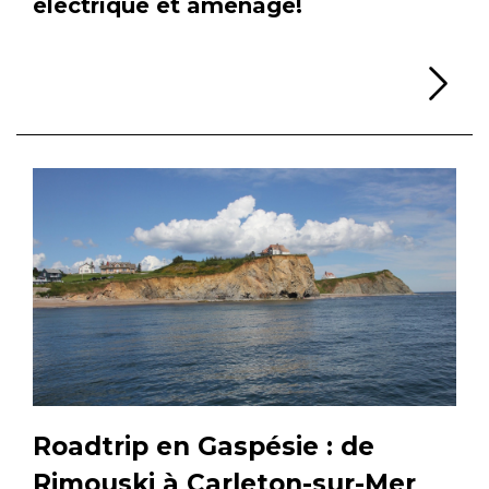
électrique et aménagé!
Li
Roadtrip en Gaspésie : de
Rimouski à Carleton-sur-Mer