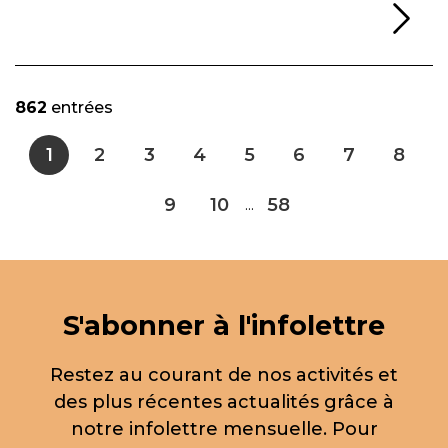
Li
862
entrées
1
2
3
4
5
6
7
8
9
10
58
...
S'abonner à l'infolettre
Restez au courant de nos activités et
des plus récentes actualités grâce à
notre infolettre mensuelle. Pour