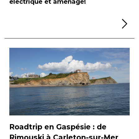
électrique et aménagé!
Li
Roadtrip en Gaspésie : de
Rimouski à Carleton-sur-Mer