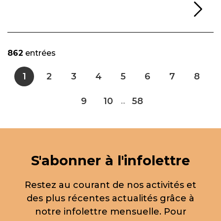
Li
862
entrées
1
2
3
4
5
6
7
8
9
10
58
...
S'abonner à l'infolettre
Restez au courant de nos activités et
des plus récentes actualités grâce à
notre infolettre mensuelle. Pour