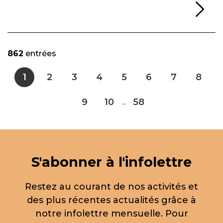
Li
862
entrées
1
2
3
4
5
6
7
8
9
10
58
...
S'abonner à l'infolettre
Restez au courant de nos activités et
des plus récentes actualités grâce à
notre infolettre mensuelle. Pour