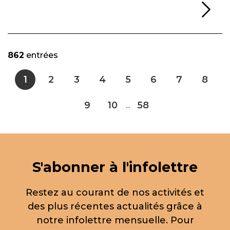
Li
862
entrées
1
2
3
4
5
6
7
8
9
10
58
...
S'abonner à l'infolettre
Restez au courant de nos activités et
des plus récentes actualités grâce à
notre infolettre mensuelle. Pour