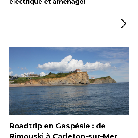
électrique et aménagé!
Li
Roadtrip en Gaspésie : de
Rimouski à Carleton-sur-Mer