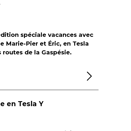
r
dition spéciale vacances avec
de Marie-Pier et Éric, en Tesla
es routes de la Gaspésie.
Lire la sui
ie en Tesla Y