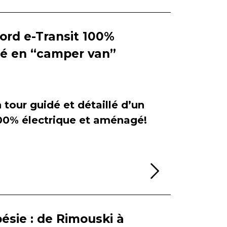
Ford e-Transit 100%
ié en “camper van”
tour guidé et détaillé d’un
100% électrique et aménagé!
Lire la sui
ésie : de Rimouski à