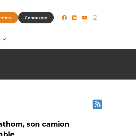
facebook
linkedin
youtube
instagram
embre
Connexion
Fathom, son camion
able