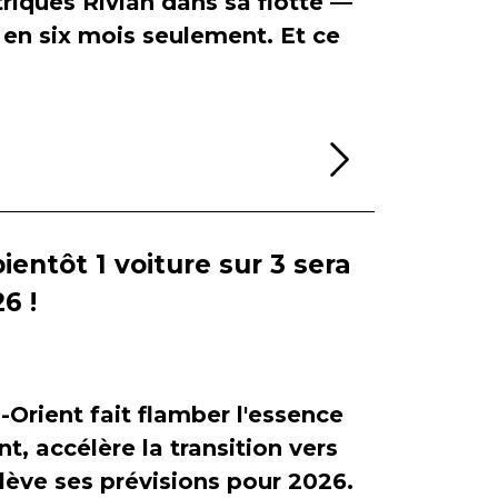
riques Rivian dans sa flotte —
en six mois seulement. Et ce
Lire la sui
bientôt 1 voiture sur 3 sera
6 !
-Orient fait flamber l'essence
, accélère la transition vers
relève ses prévisions pour 2026.