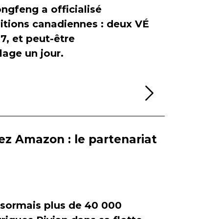
ngfeng a officialisé
itions canadiennes : deux VÉ
, et peut-être
age un jour.
Lire la sui
ez Amazon : le partenariat
ormais plus de 40 000