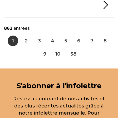
Li
862
entrées
1
2
3
4
5
6
7
8
9
10
58
...
S'abonner à l'infolettre
Restez au courant de nos activités et
des plus récentes actualités grâce à
notre infolettre mensuelle. Pour