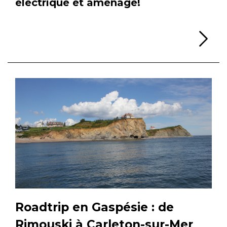
électrique et aménagé!
Li
Roadtrip en Gaspésie : de
Rimouski à Carleton-sur-Mer