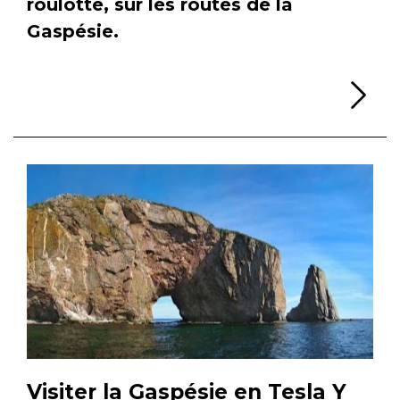
roulotte, sur les routes de la
Gaspésie.
Li
Visiter la Gaspésie en Tesla Y