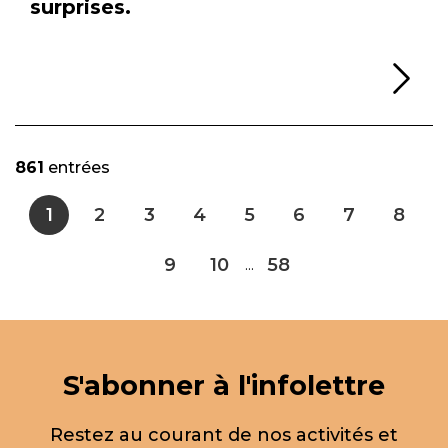
surprises.
Li
861
entrées
1
2
3
4
5
6
7
8
9
10
58
...
S'abonner à l'infolettre
Restez au courant de nos activités et