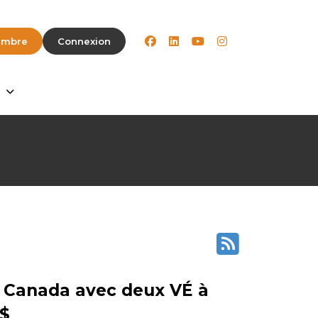
facebook
linkedin
youtube
instagram
embre
Connexion
e Canada avec deux VÉ à
 $