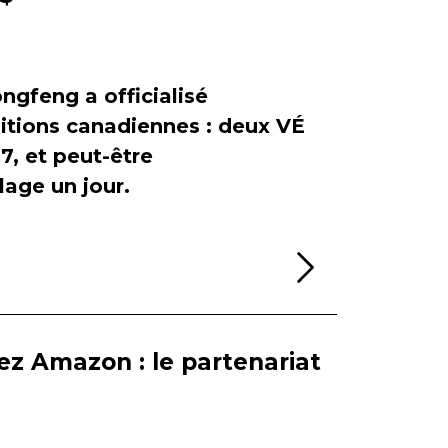
ngfeng a officialisé
itions canadiennes : deux VÉ
, et peut-être
age un jour.
Lire la sui
ez Amazon : le partenariat