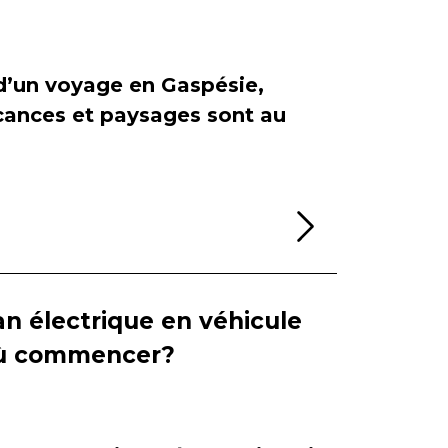
 d’un voyage en Gaspésie,
cances et paysages sont au
Lire la sui
n électrique en véhicule
 où commencer?