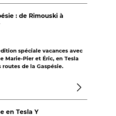
ésie : de Rimouski à
r
dition spéciale vacances avec
de Marie-Pier et Éric, en Tesla
es routes de la Gaspésie.
Lire la sui
ie en Tesla Y