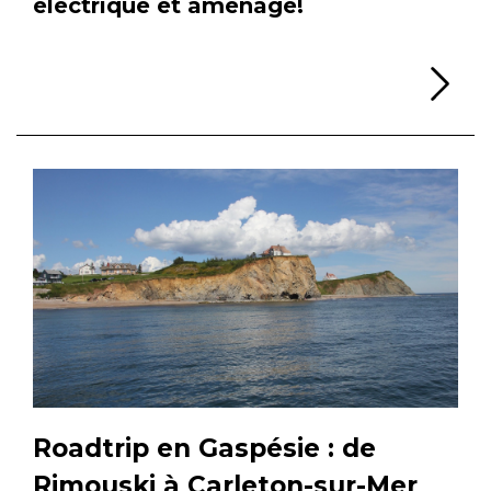
électrique et aménagé!
Li
Roadtrip en Gaspésie : de
Rimouski à Carleton-sur-Mer