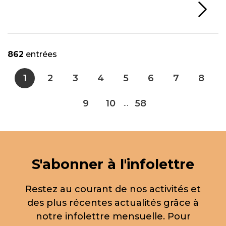
Li
862
entrées
1
2
3
4
5
6
7
8
9
10
58
...
S'abonner à l'infolettre
Restez au courant de nos activités et
des plus récentes actualités grâce à
notre infolettre mensuelle. Pour