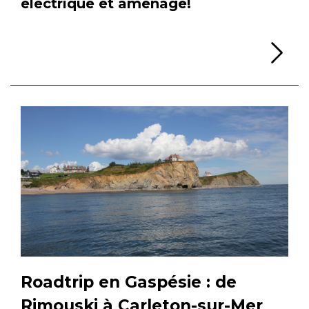
électrique et aménagé!
Li
Roadtrip en Gaspésie : de
Rimouski à Carleton-sur-Mer