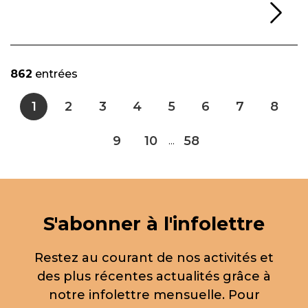
Li
862
entrées
1
2
3
4
5
6
7
8
9
10
58
...
S'abonner à l'infolettre
Restez au courant de nos activités et
des plus récentes actualités grâce à
notre infolettre mensuelle. Pour