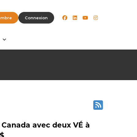
facebook
linkedin
youtube
instagram
embre
Connexion
e Canada avec deux VÉ à
 $