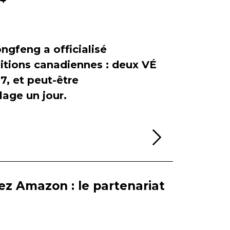
ngfeng a officialisé
itions canadiennes : deux VÉ
, et peut-être
age un jour.
Lire la sui
ez Amazon : le partenariat