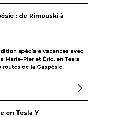
ésie : de Rimouski à
r
dition spéciale vacances avec
de Marie-Pier et Éric, en Tesla
es routes de la Gaspésie.
Lire la sui
ie en Tesla Y