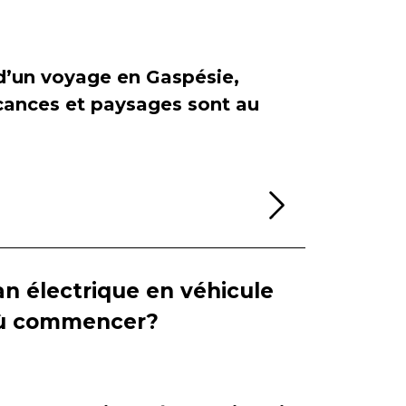
 d’un voyage en Gaspésie,
cances et paysages sont au
Lire la sui
n électrique en véhicule
 où commencer?