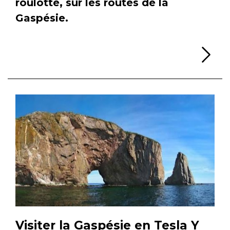
roulotte, sur les routes de la
Gaspésie.
Li
Visiter la Gaspésie en Tesla Y