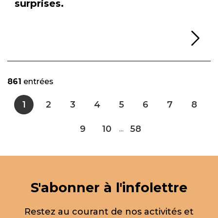
surprises.
Li
861
entrées
1
2
3
4
5
6
7
8
9
10
58
...
S'abonner à l'infolettre
Restez au courant de nos activités et