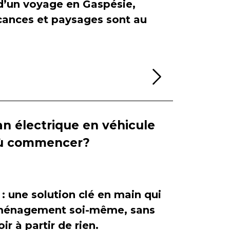
 d’un voyage en Gaspésie,
cances et paysages sont au
Lire la sui
n électrique en véhicule
 où commencer?
 : une solution clé en main qui
'aménagement soi-même, sans
ir à partir de rien.