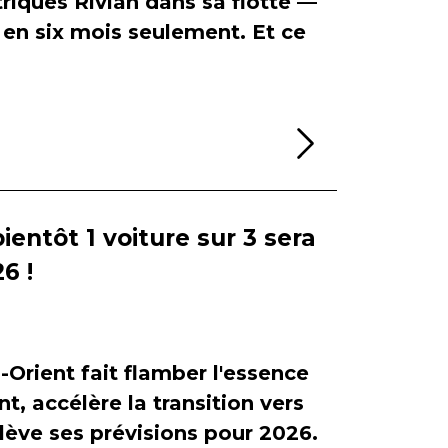
riques Rivian dans sa flotte —
en six mois seulement. Et ce
Lire la sui
bientôt 1 voiture sur 3 sera
6 !
-Orient fait flamber l'essence
, accélère la transition vers
relève ses prévisions pour 2026.