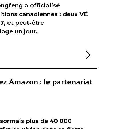
ngfeng a officialisé
itions canadiennes : deux VÉ
, et peut-être
age un jour.
Lire la sui
ez Amazon : le partenariat
ormais plus de 40 000