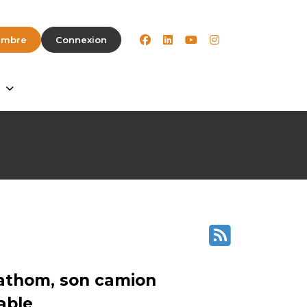
facebook
linkedin
youtube
instagram
embre
Connexion
Fathom, son camion
able