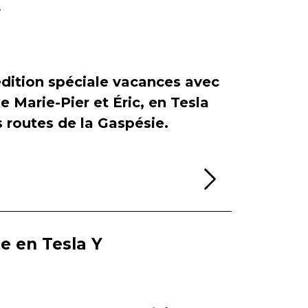
r
dition spéciale vacances avec
de Marie-Pier et Éric, en Tesla
es routes de la Gaspésie.
Lire la sui
ie en Tesla Y