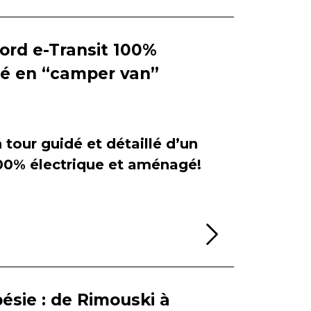
Ford e-Transit 100%
ié en “camper van”
tour guidé et détaillé d’un
100% électrique et aménagé!
Lire la sui
ésie : de Rimouski à