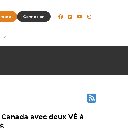
facebook
linkedin
youtube
instagram
embre
Connexion
e Canada avec deux VÉ à
 $