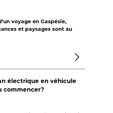
 d’un voyage en Gaspésie,
cances et paysages sont au
Lire la sui
n électrique en véhicule
 où commencer?