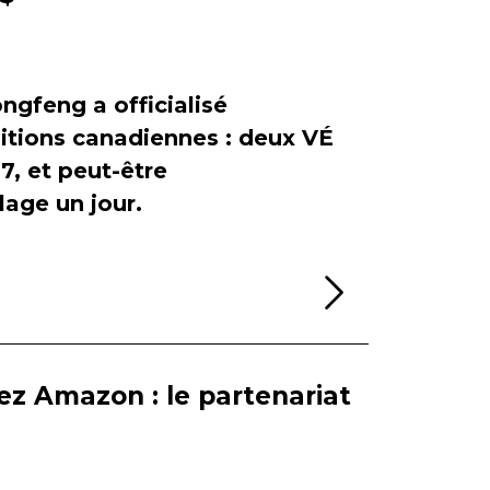
ngfeng a officialisé
itions canadiennes : deux VÉ
, et peut-être
age un jour.
Lire la sui
ez Amazon : le partenariat