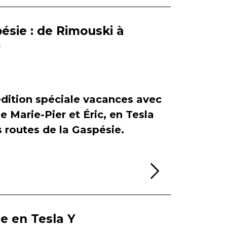
ésie : de Rimouski à
r
dition spéciale vacances avec
de Marie-Pier et Éric, en Tesla
es routes de la Gaspésie.
Lire la sui
ie en Tesla Y