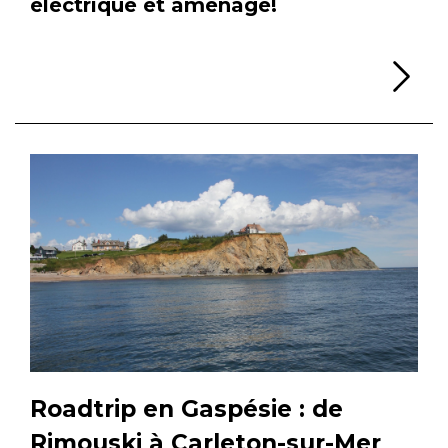
électrique et aménagé!
Li
Roadtrip en Gaspésie : de
Rimouski à Carleton-sur-Mer