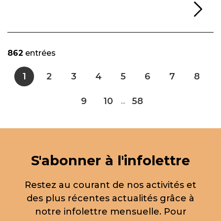
Li
862
entrées
1
2
3
4
5
6
7
8
9
10
58
...
S'abonner à l'infolettre
Restez au courant de nos activités et
des plus récentes actualités grâce à
notre infolettre mensuelle. Pour