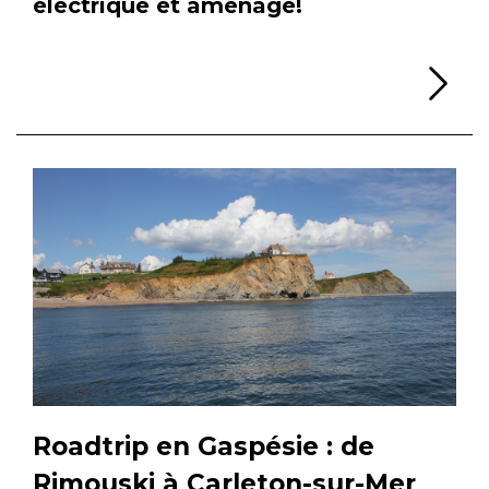
électrique et aménagé!
Li
Roadtrip en Gaspésie : de
Rimouski à Carleton-sur-Mer