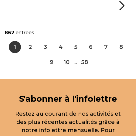
Li
862
entrées
1
2
3
4
5
6
7
8
9
10
58
...
S'abonner à l'infolettre
Restez au courant de nos activités et
des plus récentes actualités grâce à
notre infolettre mensuelle. Pour