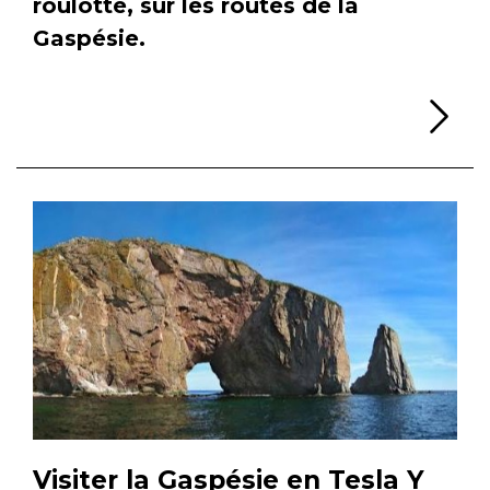
roulotte, sur les routes de la
Gaspésie.
Li
Visiter la Gaspésie en Tesla Y