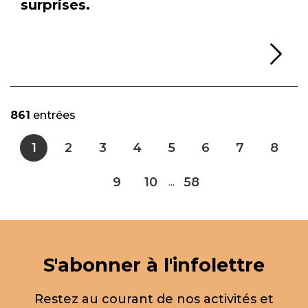
surprises.
Li
861
entrées
1
2
3
4
5
6
7
8
9
10
58
...
S'abonner à l'infolettre
Restez au courant de nos activités et