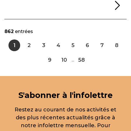
Li
862
entrées
1
2
3
4
5
6
7
8
9
10
58
...
S'abonner à l'infolettre
Restez au courant de nos activités et
des plus récentes actualités grâce à
notre infolettre mensuelle. Pour