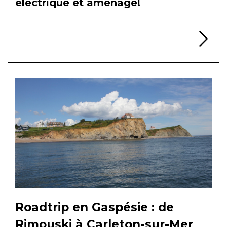
électrique et aménagé!
Li
Roadtrip en Gaspésie : de
Rimouski à Carleton-sur-Mer