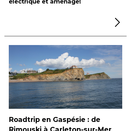
électrique et aménagé!
Li
Roadtrip en Gaspésie : de
Rimouski à Carleton-sur-Mer