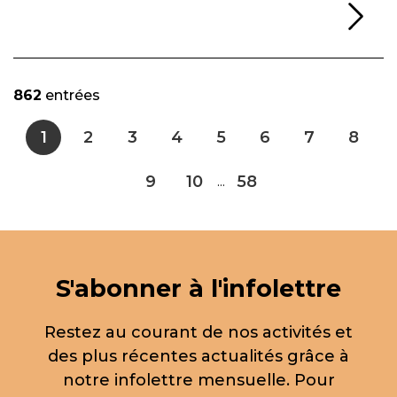
Li
862
entrées
1
2
3
4
5
6
7
8
9
10
58
...
S'abonner à l'infolettre
Restez au courant de nos activités et
des plus récentes actualités grâce à
notre infolettre mensuelle. Pour