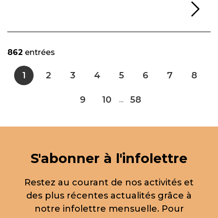
Li
862
entrées
1
2
3
4
5
6
7
8
9
10
58
...
S'abonner à l'infolettre
Restez au courant de nos activités et
des plus récentes actualités grâce à
notre infolettre mensuelle. Pour