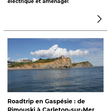
électrique et aménagé!
Li
Roadtrip en Gaspésie : de
Rimouski à Carleton-sur-Mer