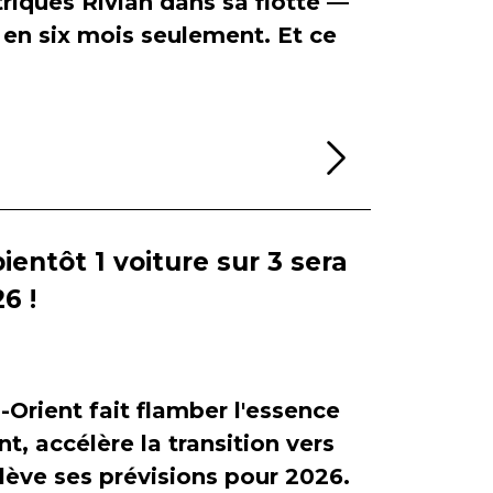
riques Rivian dans sa flotte —
en six mois seulement. Et ce
Lire la sui
bientôt 1 voiture sur 3 sera
6 !
-Orient fait flamber l'essence
, accélère la transition vers
relève ses prévisions pour 2026.