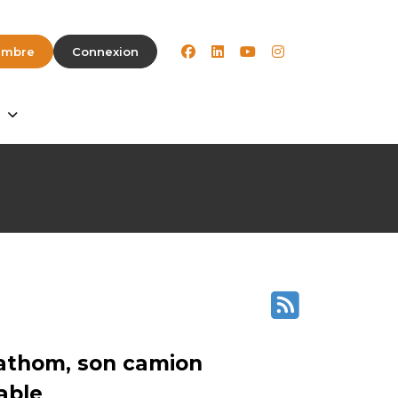
facebook
linkedin
youtube
instagram
embre
Connexion
Fathom, son camion
able