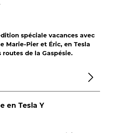
r
dition spéciale vacances avec
de Marie-Pier et Éric, en Tesla
es routes de la Gaspésie.
Lire la sui
ie en Tesla Y