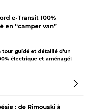
Ford e-Transit 100%
ié en “camper van”
tour guidé et détaillé d’un
100% électrique et aménagé!
Lire la sui
ésie : de Rimouski à