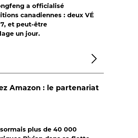
ngfeng a officialisé
itions canadiennes : deux VÉ
, et peut-être
age un jour.
Lire la sui
ez Amazon : le partenariat
ormais plus de 40 000