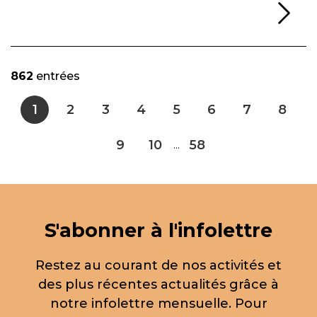
Li
862
entrées
1
2
3
4
5
6
7
8
9
10
58
...
S'abonner à l'infolettre
Restez au courant de nos activités et
des plus récentes actualités grâce à
notre infolettre mensuelle. Pour