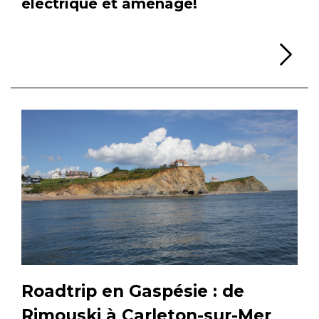
électrique et aménagé!
Li
Roadtrip en Gaspésie : de
Rimouski à Carleton-sur-Mer