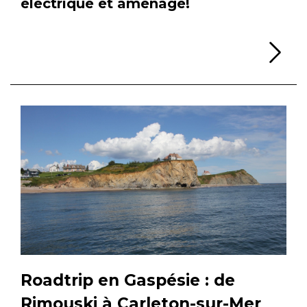
électrique et aménagé!
Li
Roadtrip en Gaspésie : de
Rimouski à Carleton-sur-Mer