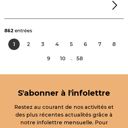
Li
862
entrées
1
2
3
4
5
6
7
8
9
10
58
...
S'abonner à l'infolettre
Restez au courant de nos activités et
des plus récentes actualités grâce à
notre infolettre mensuelle. Pour