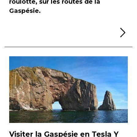
roulotte, sur les routes de la
Gaspésie.
Li
Visiter la Gaspésie en Tesla Y