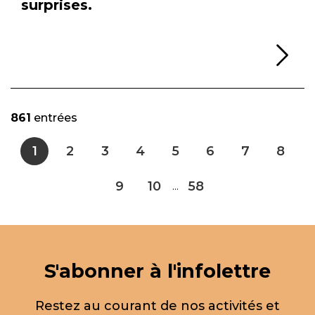
surprises.
Li
861
entrées
1
2
3
4
5
6
7
8
9
10
58
...
S'abonner à l'infolettre
Restez au courant de nos activités et