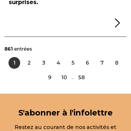
surprises.
Li
861
entrées
1
2
3
4
5
6
7
8
9
10
58
...
S'abonner à l'infolettre
Restez au courant de nos activités et