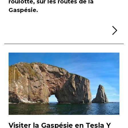
roulotte, sur les routes de la
Gaspésie.
Li
Visiter la Gaspésie en Tesla Y