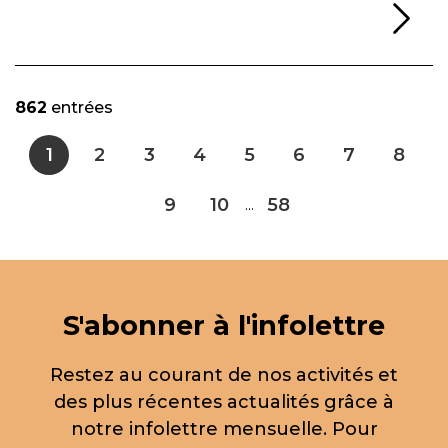
Li
862
entrées
1
2
3
4
5
6
7
8
9
10
58
...
S'abonner à l'infolettre
Restez au courant de nos activités et
des plus récentes actualités grâce à
notre infolettre mensuelle. Pour