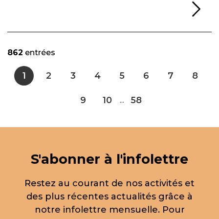
Li
862
entrées
1
2
3
4
5
6
7
8
9
10
58
...
S'abonner à l'infolettre
Restez au courant de nos activités et
des plus récentes actualités grâce à
notre infolettre mensuelle. Pour