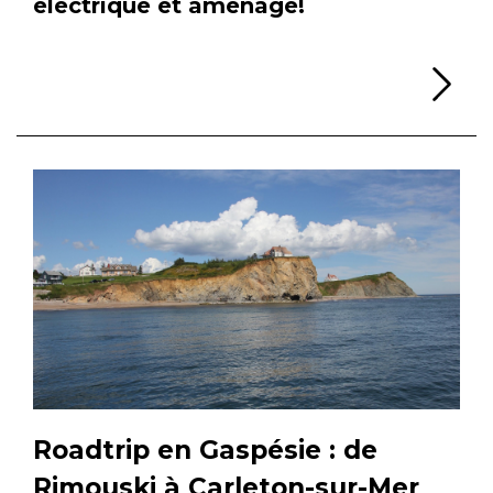
électrique et aménagé!
Li
Roadtrip en Gaspésie : de
Rimouski à Carleton-sur-Mer