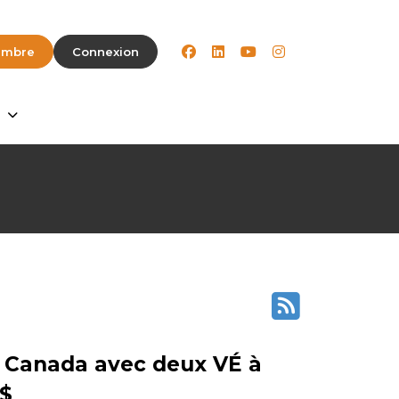
facebook
linkedin
youtube
instagram
embre
Connexion
e Canada avec deux VÉ à
 $