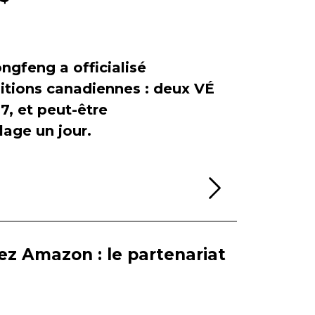
ngfeng a officialisé
itions canadiennes : deux VÉ
, et peut-être
age un jour.
Lire la sui
ez Amazon : le partenariat