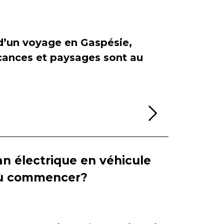
 d’un voyage en Gaspésie,
cances et paysages sont au
Lire la sui
n électrique en véhicule
 où commencer?