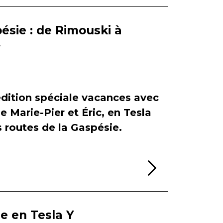
ésie : de Rimouski à
r
dition spéciale vacances avec
de Marie-Pier et Éric, en Tesla
es routes de la Gaspésie.
Lire la sui
ie en Tesla Y