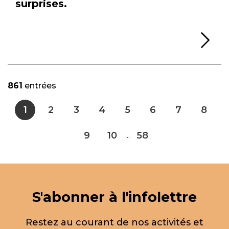
surprises.
Li
861
entrées
1
2
3
4
5
6
7
8
9
10
58
...
S'abonner à l'infolettre
Restez au courant de nos activités et