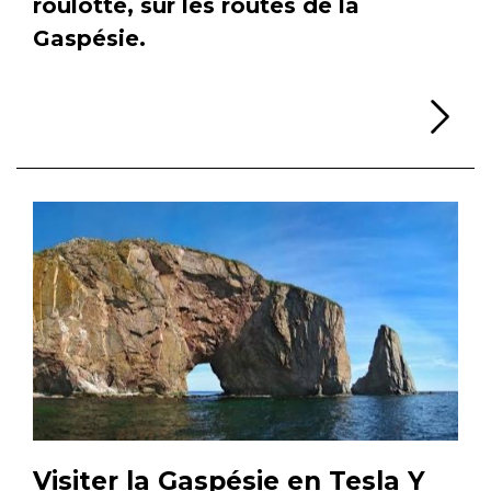
roulotte, sur les routes de la
Gaspésie.
Li
Visiter la Gaspésie en Tesla Y