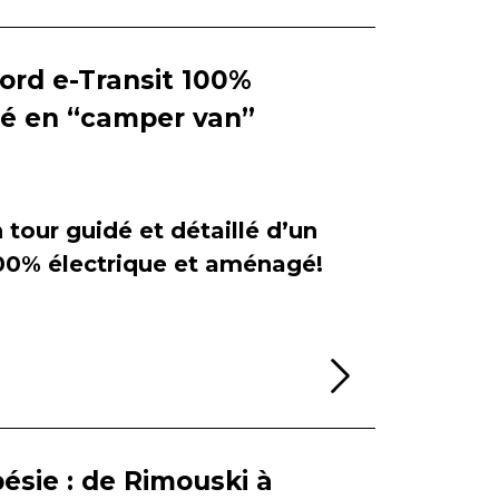
Ford e-Transit 100%
ié en “camper van”
tour guidé et détaillé d’un
100% électrique et aménagé!
Lire la sui
ésie : de Rimouski à