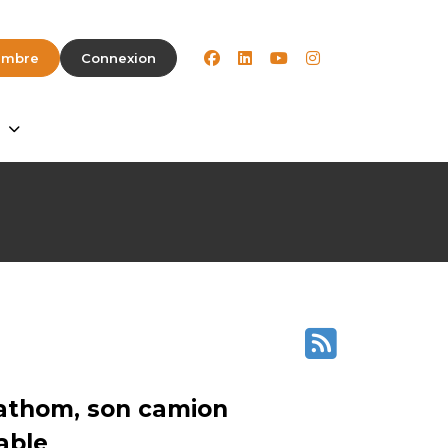
facebook
linkedin
youtube
instagram
embre
Connexion
Fathom, son camion
able