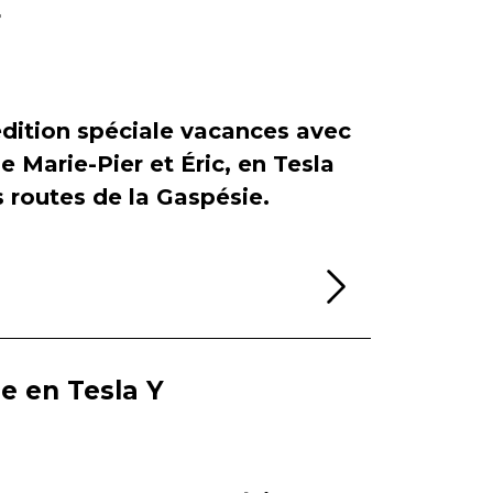
r
dition spéciale vacances avec
de Marie-Pier et Éric, en Tesla
es routes de la Gaspésie.
Lire la sui
ie en Tesla Y