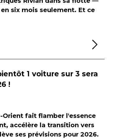
riques Rivian dans sa flotte —
en six mois seulement. Et ce
Lire la sui
bientôt 1 voiture sur 3 sera
6 !
-Orient fait flamber l'essence
, accélère la transition vers
relève ses prévisions pour 2026.