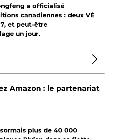
ngfeng a officialisé
itions canadiennes : deux VÉ
, et peut-être
age un jour.
Lire la sui
ez Amazon : le partenariat
ormais plus de 40 000