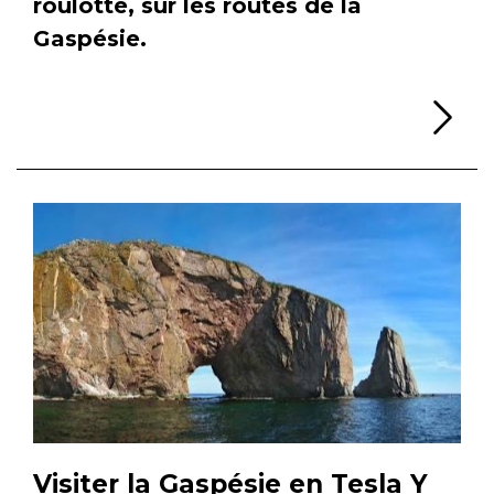
roulotte, sur les routes de la
Gaspésie.
Li
Visiter la Gaspésie en Tesla Y